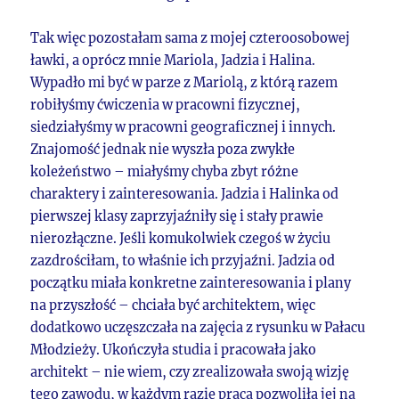
Tak więc pozostałam sama z mojej czteroosobowej
ławki, a oprócz mnie Mariola, Jadzia i Halina.
Wypadło mi być w parze z Mariolą, z którą razem
robiłyśmy ćwiczenia w pracowni fizycznej,
siedziałyśmy w pracowni geograficznej i innych.
Znajomość jednak nie wyszła poza zwykłe
koleżeństwo – miałyśmy chyba zbyt różne
charaktery i zainteresowania. Jadzia i Halinka od
pierwszej klasy zaprzyjaźniły się i stały prawie
nierozłączne. Jeśli komukolwiek czegoś w życiu
zazdrościłam, to właśnie ich przyjaźni. Jadzia od
początku miała konkretne zainteresowania i plany
na przyszłość – chciała być architektem, więc
dodatkowo uczęszczała na zajęcia z rysunku w Pałacu
Młodzieży. Ukończyła studia i pracowała jako
architekt – nie wiem, czy zrealizowała swoją wizję
tego zawodu, w każdym razie praca pozwoliła jej na