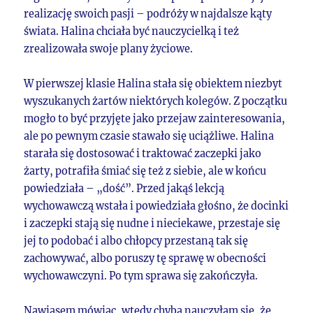
realizację swoich pasji – podróży w najdalsze kąty
świata. Halina chciała być nauczycielką i też
zrealizowała swoje plany życiowe.
W pierwszej klasie Halina stała się obiektem niezbyt
wyszukanych żartów niektórych kolegów. Z początku
mogło to być przyjęte jako przejaw zainteresowania,
ale po pewnym czasie stawało się uciążliwe. Halina
starała się dostosować i traktować zaczepki jako
żarty, potrafiła śmiać się też z siebie, ale w końcu
powiedziała – „dość”. Przed jakąś lekcją
wychowawczą wstała i powiedziała głośno, że docinki
i zaczepki stają się nudne i nieciekawe, przestaje się
jej to podobać i albo chłopcy przestaną tak się
zachowywać, albo poruszy tę sprawę w obecności
wychowawczyni. Po tym sprawa się zakończyła.
Nawiasem mówiąc, wtedy chyba nauczyłam się, że