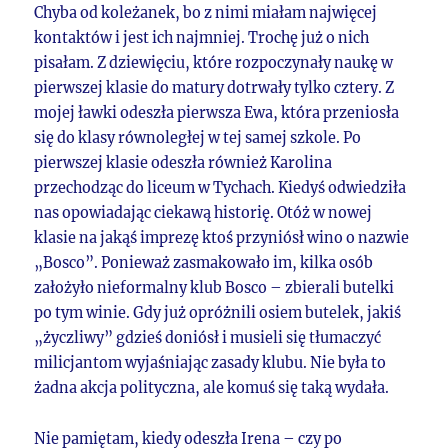
Chyba od koleżanek, bo z nimi miałam najwięcej
kontaktów i jest ich najmniej. Trochę już o nich
pisałam. Z dziewięciu, które rozpoczynały naukę w
pierwszej klasie do matury dotrwały tylko cztery. Z
mojej ławki odeszła pierwsza Ewa, która przeniosła
się do klasy równoległej w tej samej szkole. Po
pierwszej klasie odeszła również Karolina
przechodząc do liceum w Tychach. Kiedyś odwiedziła
nas opowiadając ciekawą historię. Otóż w nowej
klasie na jakąś imprezę ktoś przyniósł wino o nazwie
„Bosco”. Ponieważ zasmakowało im, kilka osób
założyło nieformalny klub Bosco – zbierali butelki
po tym winie. Gdy już opróżnili osiem butelek, jakiś
„życzliwy” gdzieś doniósł i musieli się tłumaczyć
milicjantom wyjaśniając zasady klubu. Nie była to
żadna akcja polityczna, ale komuś się taką wydała.
Nie pamiętam, kiedy odeszła Irena – czy po