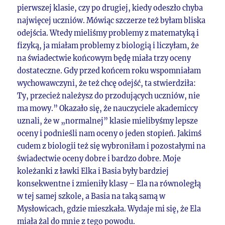
pierwszej klasie, czy po drugiej, kiedy odeszło chyba
najwięcej uczniów. Mówiąc szczerze też byłam bliska
odejścia. Wtedy mieliśmy problemy z matematyką i
fizyką, ja miałam problemy z biologią i liczyłam, że
na świadectwie końcowym będę miała trzy oceny
dostateczne. Gdy przed końcem roku wspomniałam
wychowawczyni, że też chcę odejść, ta stwierdziła:
Ty, przecież należysz do przodujących uczniów, nie
ma mowy.” Okazało się, że nauczyciele akademiccy
uznali, że w „normalnej” klasie mielibyśmy lepsze
oceny i podnieśli nam oceny o jeden stopień. Jakimś
cudem z biologii też się wybroniłam i pozostałymi na
świadectwie oceny dobre i bardzo dobre. Moje
koleżanki z ławki Elka i Basia były bardziej
konsekwentne i zmieniły klasy – Ela na równoległą
w tej samej szkole, a Basia na taką samą w
Mysłowicach, gdzie mieszkała. Wydaje mi się, że Ela
miała żal do mnie z tego powodu.