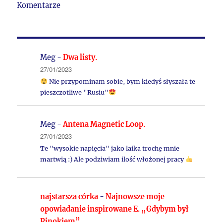
Komentarze
Meg
-
Dwa listy.
27/01/2023
Nie przypominam sobie, bym kiedyś słyszała te
pieszczotliwe "Rusiu"
Meg
-
Antena Magnetic Loop.
27/01/2023
Te "wysokie napięcia" jako laika trochę mnie
martwią :) Ale podziwiam ilość włożonej pracy
najstarsza córka
-
Najnowsze moje
opowiadanie inspirowane E. „Gdybym był
Pinokiem”