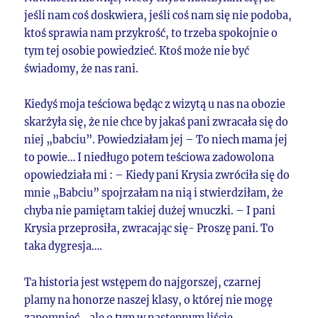
jeśli nam coś doskwiera, jeśli coś nam się nie podoba,
ktoś sprawia nam przykrość, to trzeba spokojnie o
tym tej osobie powiedzieć. Ktoś może nie być
świadomy, że nas rani.
Kiedyś moja teściowa będąc z wizytą u nas na obozie
skarżyła się, że nie chce by jakaś pani zwracała się do
niej „babciu”. Powiedziałam jej – To niech mama jej
to powie… I niedługo potem teściowa zadowolona
opowiedziała mi : – Kiedy pani Krysia zwróciła się do
mnie „Babciu” spojrzałam na nią i stwierdziłam, że
chyba nie pamiętam takiej dużej wnuczki. – I pani
Krysia przeprosiła, zwracając się- Proszę pani. To
taka dygresja….
Ta historia jest wstępem do najgorszej, czarnej
plamy na honorze naszej klasy, o której nie mogę
zapomnieć… ale o tym w następnym liście.