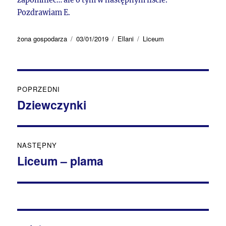
Pozdrawiam E.
Autor
Data
Kategorie
Tagi
żona gospodarza
03/01/2019
Ellani
Liceum
publikacji
Nawigacja
POPRZEDNI
wpisu
Dziewczynki
Poprzedni
wpis:
NASTĘPNY
Liceum – plama
Następny
wpis: