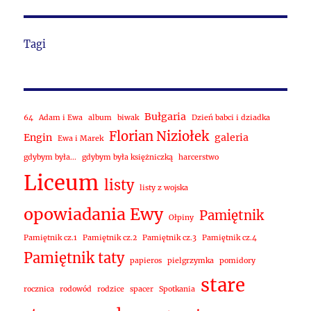
Tagi
Bułgaria
64
Adam i Ewa
album
biwak
Dzień babci i dziadka
Florian Niziołek
Engin
galeria
Ewa i Marek
gdybym była...
gdybym była księżniczką
harcerstwo
Liceum
listy
listy z wojska
opowiadania Ewy
Pamiętnik
Ołpiny
Pamiętnik cz.1
Pamiętnik cz.2
Pamiętnik cz.3
Pamiętnik cz.4
Pamiętnik taty
papieros
pielgrzymka
pomidory
stare
rocznica
rodowód
rodzice
spacer
Spotkania