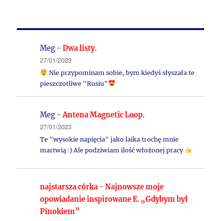
Meg
-
Dwa listy.
27/01/2023
Nie przypominam sobie, bym kiedyś słyszała te
pieszczotliwe "Rusiu"
Meg
-
Antena Magnetic Loop.
27/01/2023
Te "wysokie napięcia" jako laika trochę mnie
martwią :) Ale podziwiam ilość włożonej pracy
najstarsza córka
-
Najnowsze moje
opowiadanie inspirowane E. „Gdybym był
Pinokiem”