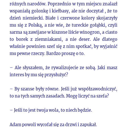
różnych narodów. Poprzednio w tym miejscu znalazł
wspaniałą golonkę i kiełbasy, ale nie doczytał , że to
dzień niemiecki. Białe i czerwone kolory skojarzyły
mu się z Polską, a nie wie, że tureckie gołąbki, czyli
sarma są zawijane w kiszone liście winogron, a ciasto
to borek z ziemniakami, a nie deser. Ale dlatego
właśnie powinien szef się z nim spotkać, by wyjaśnić
mu pewne rzeczy. Bardzo proszę o to.
– Ale słyszałem, że rywalizujecie ze sobą. Jaki masz
interes by mu się przysłużyć?
– By szanse były równe. Jeśli już współzawodniczyć,
to na tych samych zasadach. Mogę liczyć na szefa?
– Jeśli to jest twoja wola, to niech będzie.
Adam powoli wycofał się za drzwi i zapukał.