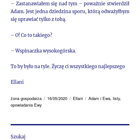
– Zastanawiałem się nad tym – poważnie stwierdził
Adam. Jest jedna dziedzina sporu, którą odważyłbym
się uprawiać tylko z tobą.
– O! Co to takiego?
– Wspinaczka wysokogórska.
To by było na tyle. Życzę ci wszystkiego najlepszego
Ellani
Autor
Data
Kategorie
Tagi
żona gospodarza
16/05/2020
Ellani
Adam i Ewa
,
listy
,
publikacji
opowiadania Ewy
Szukaj