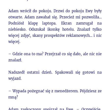
Adam wrócił do pokoju. Drzwi do pokoju Ewy były
otwarte. Adam zawahał się. Przecież mi pozwoliła…
Podniósł klapę laptopa. Ekran zamrugał na
niebiesko. Odszukał ikonkę hotelu. Znalazł tylko
więcej zdjęć, skany prospektów reklamowych… i nic
więcej.
– Gdzie ona to ma? Przejrzał co się dało, ale nic nie
znalazł.
Nadszedł ostatni dzień. Spakowali się gotowi na
wyjazd.
– Wypada pożegnać się z menedżerem. Pójdziesz ze
mną?
Adam zaskoczony spojrzał na Ewę. – Oczywiście,