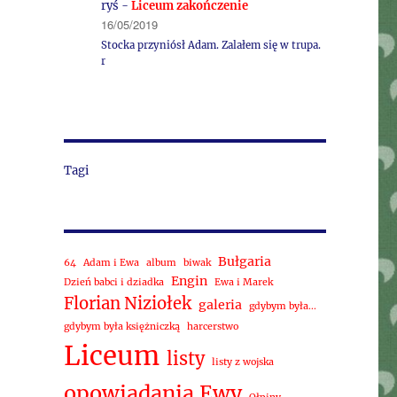
ryś
-
Liceum zakończenie
16/05/2019
Stocka przyniósł Adam. Zalałem się w trupa.
r
Tagi
Bułgaria
64
Adam i Ewa
album
biwak
Engin
Dzień babci i dziadka
Ewa i Marek
Florian Niziołek
galeria
gdybym była...
gdybym była księżniczką
harcerstwo
Liceum
listy
listy z wojska
opowiadania Ewy