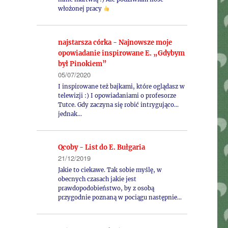
włożonej pracy
najstarsza córka
-
Najnowsze moje
opowiadanie inspirowane E. „Gdybym
był Pinokiem”
05/07/2020
I inspirowane też bajkami, które oglądasz w
telewizji :) I opowiadaniami o profesorze
Tutce. Gdy zaczyna się robić intrygująco...
jednak…
Qcoby
-
List do E. Bułgaria
21/12/2019
Jakie to ciekawe. Tak sobie myślę, w
obecnych czasach jakie jest
prawdopodobieństwo, by z osobą
przygodnie poznaną w pociągu następnie…