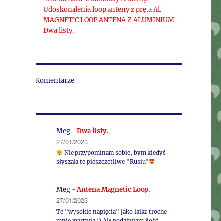
Udoskonalenia loop anteny z pręta Al.
MAGNETIC LOOP ANTENA Z ALUMINIUM
Dwa listy.
Komentarze
Meg
-
Dwa listy.
27/01/2023
Nie przypominam sobie, bym kiedyś
słyszała te pieszczotliwe "Rusiu"
Meg
-
Antena Magnetic Loop.
27/01/2023
Te "wysokie napięcia" jako laika trochę
mnie martwią :) Ale podziwiam ilość