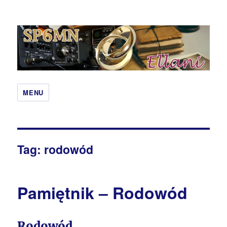
Qcoby – SP6MN i Ewa Hobbit
MENU
Tag:
rodowód
Pamiętnik – Rodowód
Rodowód