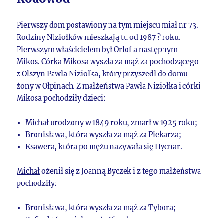
Pierwszy dom postawiony na tym miejscu miał nr 73.
Rodziny Niziołków mieszkają tu od 1987 ? roku.
Pierwszym właścicielem był Orlof a następnym
Mikos. Córka Mikosa wyszła za mąż za pochodzącego
z Olszyn Pawła Niziołka, który przyszedł do domu
żony w Ołpinach. Z małżeństwa Pawła Niziołka i córki
Mikosa pochodziły dzieci:
Michał
urodzony w 1849 roku, zmarł w 1925 roku;
Bronisława, która wyszła za mąż za Piekarza;
Ksawera, która po mężu nazywała się Hycnar.
Michał
ożenił się z Joanną Byczek i z tego małżeństwa
pochodziły:
Bronisława, która wyszła za mąż za Tybora;