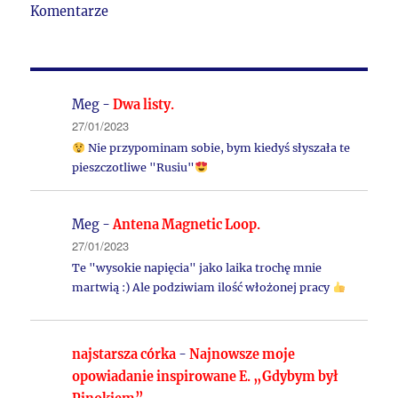
Komentarze
Meg
-
Dwa listy.
27/01/2023
Nie przypominam sobie, bym kiedyś słyszała te
pieszczotliwe "Rusiu"
Meg
-
Antena Magnetic Loop.
27/01/2023
Te "wysokie napięcia" jako laika trochę mnie
martwią :) Ale podziwiam ilość włożonej pracy
najstarsza córka
-
Najnowsze moje
opowiadanie inspirowane E. „Gdybym był