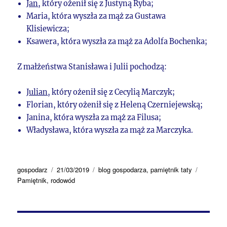
Jan
, który ożenił się z Justyną Ryba;
Maria, która wyszła za mąż za Gustawa
Klisiewicza;
Ksawera, która wyszła za mąż za Adolfa Bochenka;
Z małżeństwa Stanisława i Julii pochodzą:
Julian
, który ożenił się z Cecylią Marczyk;
Florian, który ożenił się z Heleną Czerniejewską;
Janina, która wyszła za mąż za Filusa;
Władysława, która wyszła za mąż za Marczyka.
Autor
Data
Kategorie
Tagi
gospodarz
21/03/2019
blog gospodarza
,
pamiętnik taty
publikacji
Pamiętnik
,
rodowód