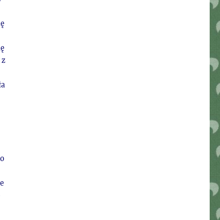
ię
ię
 z
ła
do
ie
o