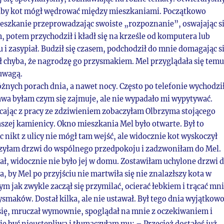
 aby kot mógł wędrować między mieszkaniami. Początkowo
eszkanie przeprowadzając swoiste „rozpoznanie”, oswajając s
 potem przychodził i kładł się na krześle od komputera lub
u i zasypiał. Budził się czasem, podchodził do mnie domagając s
ał chyba, że nagrodzę go przysmakiem. Mel przyglądała się temu
uwagą.
żnych porach dnia, a nawet nocy. Często po telefonie wychodzi
awa byłam czym się zajmuje, ale nie wypadało mi wypytywać.
ając z pracy ze zdziwieniem zobaczyłam Olbrzyma stojącego
szej kamienicy. Okno mieszkania Mel było otwarte. Był to
c nikt z ulicy nie mógł tam wejść, ale widocznie kot wyskoczył
zyłam drzwi do wspólnego przedpokoju i zadzwoniłam do Mel.
ał, widocznie nie było jej w domu. Zostawiłam uchylone drzwi 
 by Mel po przyjściu nie martwiła się nie znalazłszy kota w
m jak zwykle zaczął się przymilać, ocierać łebkiem i trącać mn
smaków. Dostał kilka, ale nie ustawał. Był tego dnia wyjątkow
 się, mruczał wymownie, spoglądał na mnie z oczekiwaniem i