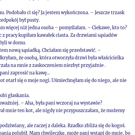
. Podobało ci się? Ja jestem wykończona. – Jeszcze trzask
zedpokój był pusty.
am więcej niż jedna osoba – pomyślałam. – Ciekawe, kto to?
c z pracy kupiłam kawałek ciasta. Za drzwiami sąsiadów
Byli w domu.
tem nową sąsiadką. Chciałam się przedstawić. –
kryłam, że osobą, która otworzyła drzwi była właścicielka
rzała na mnie z zaskoczeniem niezbyt przyjaźnie .
 pani zaprosić na kawę…
kot otarł się o moje nogi. Uśmiechnęłam się do niego, ale nie
lubi głaskania.
uważniej. – Aha, była pani wczoraj na wystawie?
ał mnie ten kot, ale nigdy nie przypuszczałam, że możemy
 podziwiany, ale raczej z daleka. Rzadko zbliża się do kogoś.
panią polubił. Mam chwileczkę, może pani wstąpi do mnie, bo