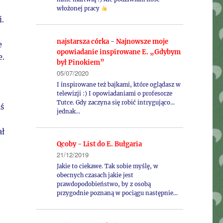
włożonej pracy
i.
najstarsza córka
-
Najnowsze moje
e
opowiadanie inspirowane E. „Gdybym
e.
był Pinokiem”
05/07/2020
I inspirowane też bajkami, które oglądasz w
telewizji :) I opowiadaniami o profesorze
Tutce. Gdy zaczyna się robić intrygująco...
aś
jednak…
ał
Qcoby
-
List do E. Bułgaria
21/12/2019
Jakie to ciekawe. Tak sobie myślę, w
obecnych czasach jakie jest
prawdopodobieństwo, by z osobą
przygodnie poznaną w pociągu następnie…