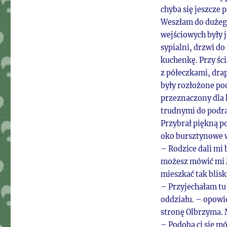
chyba się jeszcze p
Weszłam do dużego
wejściowych były 
sypialni, drzwi do
kuchenkę. Przy ści
z półeczkami, dra
były rozłożone po
przeznaczony dla 
trudnymi do podra
Przybrał piękną po
oko bursztynowe w
– Rodzice dali mi 
możesz mówić mi M
mieszkać tak blisk
– Przyjechałam tu
oddziału. – opowi
stronę Olbrzyma. 
– Podoba ci się mó