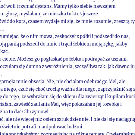
choć woli trzymać dystans. Mamy tylko siebie nawzajem.
m głosy, myślałam, że mieszka tu ktoś jeszcze.
ić do kota, czasem wydaje mi się, że mnie rozumie, zresztą ty
m…
umiejąc, że o nim mowa, zeskoczył z półki i podszedł do nas,
ją panią podszedł do mnie i trącił łebkiem moją rękę, jakby
skać.
o ciebie. Możesz go pogłaskać po łebku i podrapać za uszami.
Poczułam się dumna z wyróżnienia, szczęśliwa tak, jak dawno ju
.
garnęła mnie obsesja. Nie, nie chciałam odebrać go Mel, ale
a niego, czuć się choć trochę ważna dla niego, zaprzyjaźnić się 
 do tego, że wybrałam się do sklepu dla zwierząt i kupiłam koc
iałam zawieść zaufania Mel, więc pokazałam jej torebkę i
żna to dać Olbrzymowi.
 ale nie więcej niż osiem sztuk dziennie. I nie daj się naciągn
m świetnie potrafi manipulować ludźmi…
ej się spotykałyśmy, rozmawiając na różne tematy. Otwierałyśm