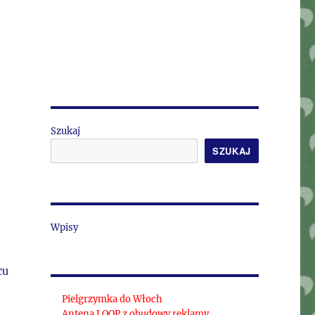
Szukaj
SZUKAJ
Wpisy
cu
Pielgrzymka do Włoch
Antena LOOP z obudowy reklamy.