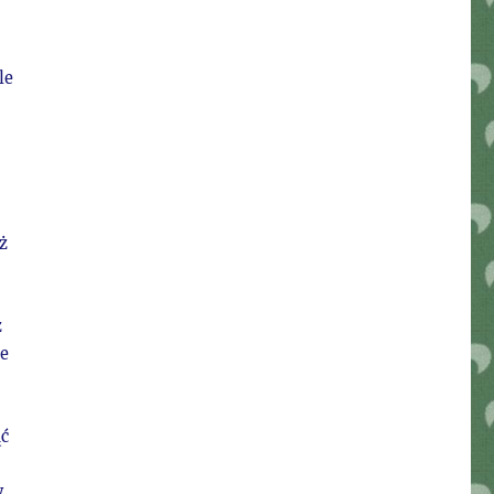
le
ż
z
ie
ąć
y