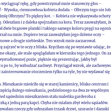
m wyciągnąć rękę, gdy powstrzymał mnie stanowczy głos –
ć!- Wysoka, ciemnowłosa kobieta dodała – Olbrzym tego nie lub
 imię Olbrzym? To piękny kot. – Kobieta nie wykazywała ochoty
. Odeszłam i z daleka spojrzałam na kota. Teraz zauważyłam, ż
ł dwie brązowe plamki i takiego samego koloru pręgi na ogoni
ojrzał na mnie. Dopiero teraz zauważyłam jego dziwne oczy –
ynowe a drugie niebieskie. Ten wzrok mnie zaczarował.
 zajrzeć w te oczy z bliska. Kręciłam się po wystawie udając, że
ne okazy, ale stale spoglądałam w kierunku tego jednego. On z
wystudiowanej pozie, pięknie się prezentując, jakby był
tu po to, by wzbudzać zachwyt. Przyciągał wzrok, ale zachowyw
 zainteresowanie otoczeniem tylko na tyle, by nie wydawać się
 Mieszkanie mieściło się w starej kamienicy, blisko centrum i
 częścią dużego mieszkania, podzielonego na dwa ze wspólnym
zed sąsiednim mieszkaniem stała maleńka garderoba z
zką z jedną parą kapci. Chyba nie miałam zbyt wielu sąsiadów.
wałam rzeczy gdy usłyszałam trzask drzwi, szuranie i damski