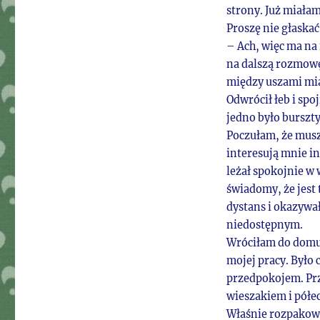
strony. Już miała
Proszę nie głaska
– Ach, więc ma na
na dalszą rozmowę
między uszami mia
Odwrócił łeb i sp
jedno było burszt
Poczułam, że muszę
interesują mnie in
leżał spokojnie w 
świadomy, że jest 
dystans i okazywał
niedostępnym.
Wróciłam do domu.
mojej pracy. Było
przedpokojem. Pr
wieszakiem i półec
Właśnie rozpakowy