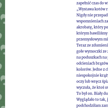
zapełnić czas do w
„Wystawa kotów r
Nigdy nie przepad
wspomnieniach za
akrobatę, który po
którym bawiliśmy s
przemysłowym mieś
Teraz ze zdumienie
gołe wymoczki ze 
na poduszkach na
odcieniach brązów
kolorów. Jedne z 
niespokojnie krąży
oczy lub wręcz śp
wyczuła, że ktoś u
To był on. Biały 
Wyglądało to tak, 
podchodziłam zamru