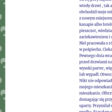
wtedy drzwi , tak
obchodził moje mi
z nowym miejscem,
kanapie albo fotel
pieszczot, wiedzi
zaciekawieniem i 
Mel pracowała o ró
w pośpiechu. Ciek
Pewnego dnia wrac
przed drzwiami na
wysoki parter, wię
lub wypadł. Otwor
Nikt nie odpowiad
mojego mieszkania,
mieszkaniu. Olbrzy
domagając się przy
uparty. Przymilał