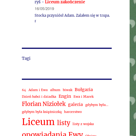
ryś
-
Liceum zakończenie
16/05/2019
Stocka przyniósł Adam. Zalałem się w trupa.
r
Tagi
Bułgaria
64
Adam i Ewa
album
biwak
Engin
Dzień babci i dziadka
Ewa i Marek
Florian Niziołek
galeria
gdybym była...
gdybym była księżniczką
harcerstwo
Liceum
listy
listy z wojska
opowiadania Ewy