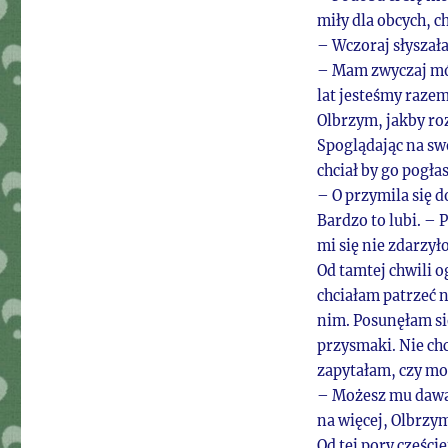
miły dla obcych, 
– Wczoraj słyszała
– Mam zwyczaj mów
lat jesteśmy raze
Olbrzym, jakby roz
Spoglądając na swo
chciał by go pogła
– O przymila się d
Bardzo to lubi. – 
mi się nie zdarzyło
Od tamtej chwili o
chciałam patrzeć n
nim. Posunęłam się
przysmaki. Nie chc
zapytałam, czy mo
– Możesz mu dawać,
na więcej, Olbrzy
Od tej pory części