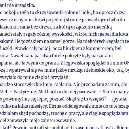
ani nie urządziła.
 pokoju. Było to skrzyżowanie salonu i holu, bo oprócz drzwi
jeszcze uchylone drzwi po jednej stronie prowadzące chyba do
 łazienki i rama bez drzwi, za którą urządzono maleńką
anach stały regały różnej wysokości, wśród nich mebel dla kota
pakami i legowiskiem na samej górze. Na niektórych regałach t
duszki. Prawie cały pokój, poza biurkiem z komputerem, był
kota. Nawet kanapa i dwa fotele pokryte były narzutami
pania, ale łatwymi do prania. Z legowiska spoglądał na mnie O
zę i wpatrywał się we mnie jakby mrużąc niebieskie oko, tak, b
ysyłało do mnie ciepło i przyjaźń.
bardzo staroświeckie imię, Melania. Nie przepadam za nim, ale
el. – Faktycznie, Mel bardzo do niej pasowało. – Skoro mamy
o powinnyśmy się lepiej poznać. Skąd się tu wzięłaś? – spytała.
 tylko na kilka miesięcy. Firma oddelegowała mnie do tutejszeg
edziałam skąd pochodzę, trochę o pracy, ale ciągle spoglądałam
Mel zauważyła moje zainteresowanie.
j kot? Pewnie, potrafi się podobać. I czasem potrafi być całkiem