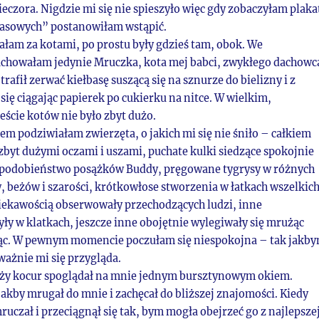
ieczora. Nigdzie mi się nie spieszyło więc gdy zobaczyłam plaka
asowych” postanowiłam wstąpić.
ałam za kotami, po prostu były gdzieś tam, obok. We
chowałam jedynie Mruczka, kota mej babci, zwykłego dachowc
trafił zerwać kiełbasę suszącą się na sznurze do bielizny i z
ię ciągając papierek po cukierku na nitce. W wielkim,
cie kotów nie było zbyt dużo.
m podziwiałam zwierzęta, o jakich mi się nie śniło – całkiem
zbyt dużymi oczami i uszami, puchate kulki siedzące spokojnie
 podobieństwo posążków Buddy, pręgowane tygrysy w różnych
, beżów i szarości, krótkowłose stworzenia w łatkach wszelkic
ciekawością obserwowały przechodzących ludzi, inne
ły w klatkach, jeszcze inne obojętnie wylegiwały się mrużąc
iąc. W pewnym momencie poczułam się niespokojna – tak jakb
ważnie mi się przygląda.
duży kocur spoglądał na mnie jednym bursztynowym okiem.
jakby mrugał do mnie i zachęcał do bliższej znajomości. Kiedy
czał i przeciągnął się tak, bym mogła obejrzeć go z najlepsze