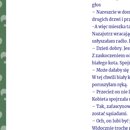
głos
– Nareszcie w domu
drugich drzwi i pr
-A więc mieszka t
Nazajutrz wracają
usłyszałam radio. 
– Dzień dobry. Jes
Z zaskoczeniem od
białego kota. Spoj
– Może dałaby się
W tej chwili biały 
poruszyłam ręką.
– Przecież on nie 
Kobieta spojrzała 
– Tak, zafascynow
zostać sąsiadami.
– Och, on lubi być
Widocznie trochę 