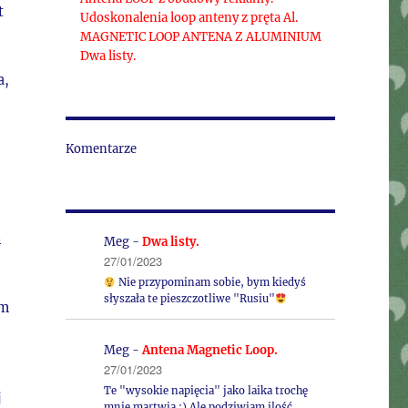
t
Udoskonalenia loop anteny z pręta Al.
MAGNETIC LOOP ANTENA Z ALUMINIUM
Dwa listy.
a,
Komentarze
h
Meg
-
Dwa listy.
27/01/2023
Nie przypominam sobie, bym kiedyś
słyszała te pieszczotliwe "Rusiu"
ym
Meg
-
Antena Magnetic Loop.
27/01/2023
Te "wysokie napięcia" jako laika trochę
j
mnie martwią :) Ale podziwiam ilość