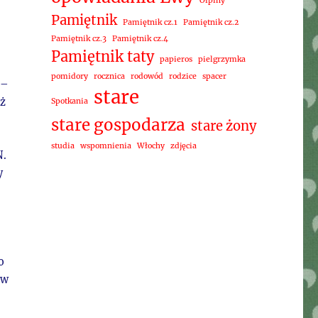
Ołpiny
Pamiętnik
Pamiętnik cz.1
Pamiętnik cz.2
Pamiętnik cz.3
Pamiętnik cz.4
Pamiętnik taty
papieros
pielgrzymka
pomidory
rocznica
rodowód
rodzice
spacer
 –
stare
eż
Spotkania
stare gospodarza
stare żony
studia
wspomnienia
Włochy
zdjęcia
N.
y
o
 w