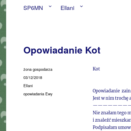
SP6MN
Ellani
Opowiadanie Kot
Autor
żona gospodarza
Kot
Data
03/12/2018
publikacji
Kategorie
Ellani
Opowiadanie zain
Tagi
opowiadania Ewy
Jest w nim trochę 
———————
Nie znałam tego m
i znaleźć mieszkan
Podpisałam umowę 