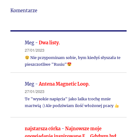
Komentarze
Meg
-
Dwa listy.
27/01/2023
Nie przypominam sobie, bym kiedyś słyszała te
pieszczotliwe "Rusiu"
Meg
-
Antena Magnetic Loop.
27/01/2023
Te "wysokie napięcia" jako laika trochę mnie
martwią :) Ale podziwiam ilość włożonej pracy
najstarsza córka
-
Najnowsze moje
opowiadanie inspirowane E. „Gdybym był