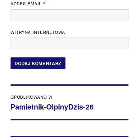
ADRES EMAIL
*
WITRYNA INTERNETOWA
Nawigacja
OPUBLIKOWANO W
wpisu
Pamietnik-OlpinyDzis-26