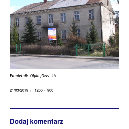
Pamietnik-OlpinyDzis-26
Data
Pełny
21/03/2019
1200 × 900
publikacji
rozmiar
Dodaj komentarz