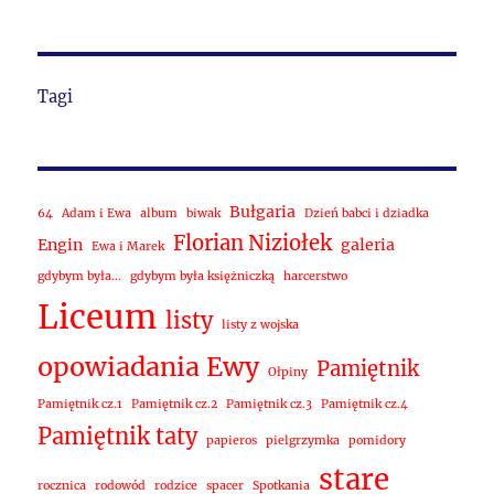
Tagi
Bułgaria
64
Adam i Ewa
album
biwak
Dzień babci i dziadka
Florian Niziołek
Engin
galeria
Ewa i Marek
gdybym była...
gdybym była księżniczką
harcerstwo
Liceum
listy
listy z wojska
opowiadania Ewy
Pamiętnik
Ołpiny
Pamiętnik cz.1
Pamiętnik cz.2
Pamiętnik cz.3
Pamiętnik cz.4
Pamiętnik taty
papieros
pielgrzymka
pomidory
stare
rocznica
rodowód
rodzice
spacer
Spotkania