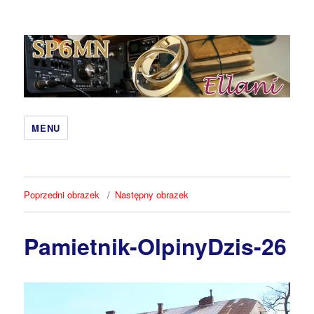
Qcoby – SP6MN i Ewa Hobbit
MENU
Poprzedni obrazek
Następny obrazek
Pamietnik-OlpinyDzis-26